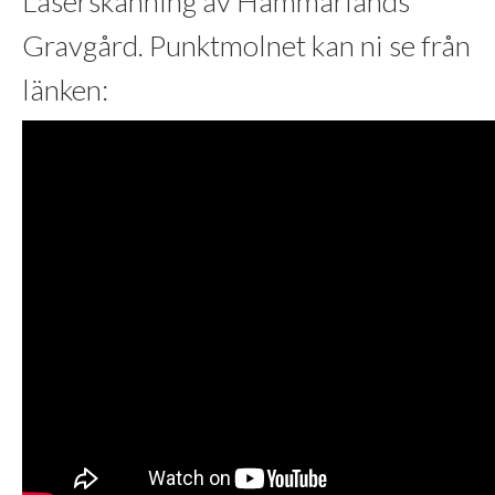
Laserskanning av Hammarlands
Gravgård. Punktmolnet kan ni se från
länken: