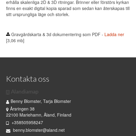
erhålla skalenliga 2D & 3D ritningar. Brinner eller förstörs kyrkan
finns en exakt digital kopia sparad som sedan kan återskapas till
sitt ursprungliga läge och storlek.
Gravgårdskarta & 3d dokumentering som PDF -
Ladda ner
[3,06 mb]
Kontakta oss
Alandiamap
Benny Blomster, Tarja Blomster
Årsringen 38
22100 Mariehamn, Åland, Finland
+358505958247
benny.blomster@aland.net