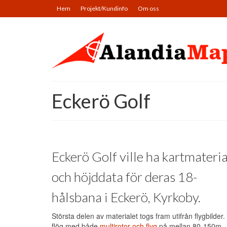
Hem
Projekt/Kundinfo
Om oss
Eckerö Golf
Eckerö Golf ville ha kartmateria
och höjddata för deras 18-
hålsbana i Eckerö, Kyrkoby.
Största delen av materialet togs fram utifrån flygbilder.
flög med både
multirotor och flyg
på mellan 80-150m