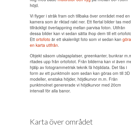
höjd.
Vi flyger i stråk fram och tillbaka över området med en
kamera som är riktad rakt ner. Ett flertal bilder tas med
tillräckligt överlappning mellan parvisa foton. Utifrån
dessa bilder kan vi sedan sätta ihop dem till ett ortofot
Ett
ortofoto
är ett skalenligt foto som vi sedan kan
göra
en karta utifrån
.
Objekt såsom utslagsplatser, greenkanter, bunkrar m.
ritades upp från ortofotot. Från bilderna kan vi även m
hjälp av fotogrammetrisk teknik få höjddata. Det fås i
form av ett punktmoln som sedan kan göras om till 3D
modeller, enstaka höjder, höjdkurvor m.m. Från
punktmolnet genererade vi höjdkurvor med 20cm
intervall för alla banor.
Karta över området