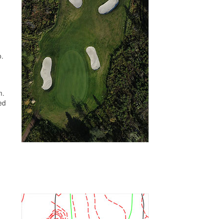
o.
m.
ed